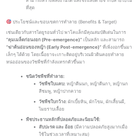
สามารถสร้างพลังงานได้ และจะแห้งตายจากปลายใบใน
ที่สุด
ประโยชน์และขอบเขตการทำลาย (Benefits & Target)
เช่นเดียวกับสารไดยูรอนทั่วไป พาโคแล็กมีคุณสมบัติเด่นในการ
“คุมเมล็ดก่อนงอก (Pre-emergence)”
เป็นหลัก และสามารถ
“ฆ่าต้นอ่อนของหญ้า (Early Post-emergence)”
ที่เพิ่งงอกขึ้นมา
เล็กๆ ได้ด้วย โดยเนื้อยาจะเกาะติดอยู่บริเวณผิวดินคอยทำลาย
หน่ออ่อนของวัชพืชที่กำลังแทรกตัวขึ้นมา
ชนิดวัชพืชที่ทำลาย:
วัชพืชใบแคบ:
หญ้าตีนนก, หญ้าตีนกา, หญ้านก
สีชมพู, หญ้าปากควาย
วัชพืชใบกว้าง:
ผักเบี้ยหิน, ผักโขม, ผักเสี้ยนผี,
ไมยราบเลื้อย
พืชประธานหลักที่ปลอดภัยและนิยมใช้:
สับปะรด และ อ้อย
(มีความปลอดภัยสูงมากเมื่อ
ใช้ในช่วงเวลาที่เหมาะสม)