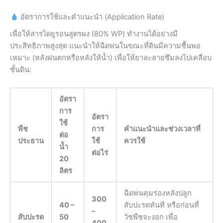
อัตราการใช้และคำแนะนำ (Application Rate)
เพื่อให้สารไดยูรอนสูตรผง (80% WP) ทำงานได้อย่างมี
ประสิทธิภาพสูงสุด แนะนำให้ฉีดพ่นในขณะที่ดินมีความชื้นพอ
เหมาะ (หลังฝนตกหรือหลังให้น้ำ) เพื่อให้ยาละลายซึมลงไปเคลือบ
ชั้นดิน:
อัตรา
การ
อัตรา
ใช้
พืช
การ
คำแนะนำและช่วงเวลาที่
ต่อ
ประธาน
ใช้
ควรใช้
น้ำ
ต่อไร่
20
ลิตร
ฉีดพ่นคุมร่องหลังปลูก
300
40 –
สับปะรดทันที หรือก่อนที่
–
สับปะรด
50
วัชพืชจะงอก เพื่อ
400