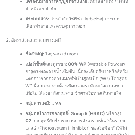
เครื่องหมายการค้า/ผู้จัดจำหน่าย:
ตราหมาแดง / บริษัท
ป.เคมีเทค จำกัด
ประเภทสาร:
สารกำจัดวัชพืช (Herbicide) ประเภท
เลือกทำลายและควบคุมการงอก
2. อัตราส่วนและกลุ่มทางเคมี
ชื่อสามัญ:
ไดยูรอน (diuron)
เปอร์เซ็นต์และสูตรยา:
80% WP
(Wettable Powder)
ยาสูตรผงละลายน้ำเข้มข้น เนื้อละเอียดสีขาวหรือสีครีม
แตกต่างจากตัวคาร์แมกซ์ที่เป็นสูตรเม็ด (WG) โดยสูตร
WP นี้เกษตรกรจะต้องเพิ่มความระมัดระวังตอนเทยา
เพื่อไม่ให้ผงยาฟุ้งกระจายเข้าตาหรือทางเดินหายใจ
กลุ่มสารเคมี:
Urea
กลุ่มกลไกการออกฤทธิ์:
Group 5 (HRAC)
หรือกลุ่ม
C2
ออกฤทธิ์ยับยั้งกระบวนการสังเคราะห์แสงในระบบ
แสง 2 (Photosystem II inhibitor) ของวัชพืช ทำให้ไม่