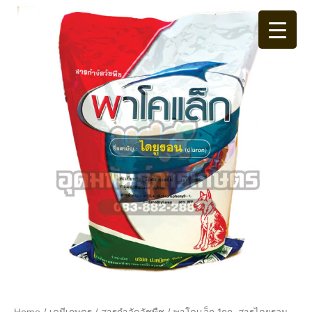
พา
Skip
โคเเล็ก
to
1กก.
content
สาร
ได
ยู
รอน
80%
WP
(x20)
quantity