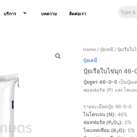
บริการ
บทความ
ติดต่อเรา
Home
/
ปุ๋ยเคมี
/ ปุ๋ยเรือใบ
ปุ๋ยเคมี
ปุ๋ยเรือใบไข่มุก 46-
ปุ๋ยสูตร 46-0-0
เป็นปุ๋ยเค
ฟอสฟอรัส (P) และโพแทส
รายละเอียดปุ๋ย 46-0-0
ไนโตรเจน (N):
46%
ฟอสฟอรัส (P₂O₅):
0%
โพแทสเซียม (K₂O):
0%