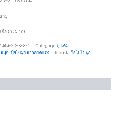
 20–30 กรัม/ต้น
อายุ
(เจือจางมาก)
ดแดง-20-8-8-1
Category:
ปุ๋ยเคมี
ไข่มุก
,
ปุ๋ยไข่มุกขาวคาดแดง
Brand:
เรือใบไข่มุก