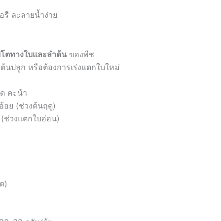
ือรี ละลายน้ำง่าย
ติบโตทางใบและลำต้น
ของพืช
ต้นปลูก หรือต้องการเร่งแตกใบใหม่
กาด คะน้า
อ้อย (ช่วงต้นฤดู)
น (ช่วงแตกใบอ่อน)
พด)