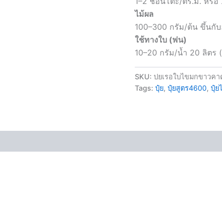
1–2 ช้อนโต๊ะ/ตร.ม. หรือ
ไม้ผล
100–300 กรัม/ต้น ขึ้นกับ
ใช้ทางใบ (พ่น)
10–20 กรัม/น้ำ 20 ลิตร 
SKU:
ปยเรอใบไขมกขาวคา
Tags:
ปุ๋ย
,
ปุ๋ยสูตร4600
,
ปุ๋ย