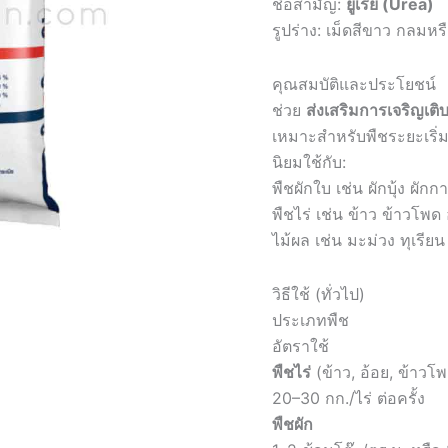
ชื่อสามัญ:
ยูเรีย (Urea)
รูปร่าง: เม็ดสีขาว กลมหร
คุณสมบัติและประโยชน์
ช่วย
ส่งเสริมการเจริญเ
เหมาะสำหรับพืชระยะเริ่ม
นิยมใช้กับ:
พืชผักใบ เช่น ผักบุ้ง ผัก
พืชไร่ เช่น ข้าว ข้าวโพด 
ไม้ผล เช่น มะม่วง ทุเรีย
วิธีใช้ (ทั่วไป)
ประเภทพืช
อัตราใช้
พืชไร่
(ข้าว, อ้อย, ข้าวโ
20–30 กก./ไร่ ต่อครั้ง
พืชผัก