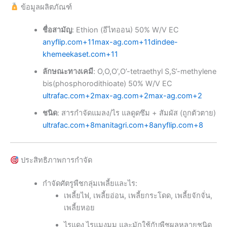
ข้อมูลผลิตภัณฑ์
ชื่อสามัญ
: Ethion (อีไทออน) 50% W/V EC
anyflip.com
+11
max-ag.com
+11
dindee-
khemeekaset.com
+11
ลักษณะทางเคมี
: O,O,O’,O’-tetraethyl S,S’-methylene
bis(phosphorodithioate) 50% W/V EC
ultrafac.com
+2
max-ag.com
+2
max-ag.com
+2
ชนิด
: สารกำจัดแมลง/ไร แลดูดซึม + สัมผัส (ถูกตัวตาย)
ultrafac.com
+8
manitagri.com
+8
anyflip.com
+8
ประสิทธิภาพการกำจัด
กำจัดศัตรูพืชกลุ่มเพลี้ยและไร:
เพลี้ยไฟ, เพลี้ยอ่อน, เพลี้ยกระโดด, เพลี้ยจักจั่น,
เพลี้ยหอย
ไรแดง ไรแมงมุม และมักใช้กับพืชผลหลายชนิด