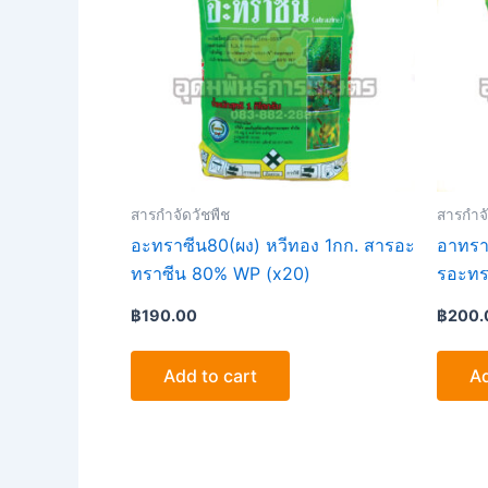
สารกำจัดวัชพืช
สารกำจั
อะทราซีน80(ผง) หวีทอง 1กก. สารอะ
อาทรา
ทราซีน 80% WP (x20)
รอะทร
฿
190.00
฿
200.
Add to cart
Ad