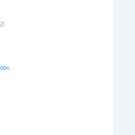
900ก.