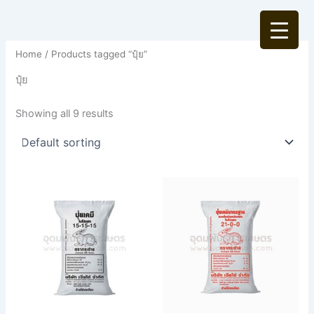
Skip
to
content
Home
/ Products tagged “ปุ๋ย”
ปุ๋ย
Showing all 9 results