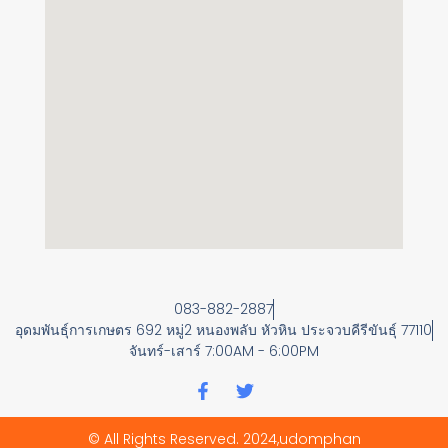
083-882-2887
อุดมพันธุ์การเกษตร 692 หมู่2 หนองพลับ หัวหิน ประจวบคีรีขันธุ์ 77110
จันทร์-เสาร์ 7:00AM - 6:00PM
F
T
a
w
c
i
© All Rights Reserved. 2024,udomphan
e
t