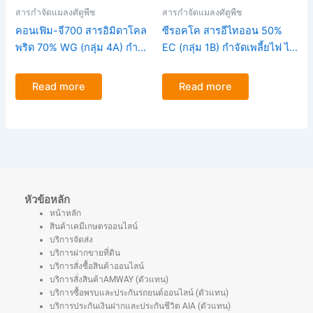
สารกำจัดแมลงศัตูพืช
สารกำจัดแมลงศัตูพืช
คอนเฟิม-จี700 สารอิมิดาโคล
ซีรอคโค สารอีไทออน 50%
พริด 70% WG (กลุ่ม 4A) กำจัด
EC (กลุ่ม 1B) กำจัดเพลี้ยไฟ ไร
เพลี้ยไฟ เพลี้ยอ่อน เพลี้ย
แดง เพลี้ยจั๊กจั่น ขนาด1ลิตร
กระโดด ขนาด100กรัม
Read more
Read more
หัวข้อหลัก
หน้าหลัก
สินค้าเคมีเกษตรออนไลน์
บริการจัดส่ง
บริการฝากขายที่ดิน
บริการสั่งซื้อสินค้าออนไลน์
บริการสั่งสินค้าAMWAY (ตัวแทน)
บริการซื้อพรบและประกันรถยนต์ออนไลน์ (ตัวแทน)
บริการประกันเงินฝากและประกันชีวิต AIA (ตัวแทน)