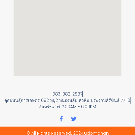
083-882-2887
อุดมพันธุ์การเกษตร 692 หมู่2 หนองพลับ หัวหิน ประจวบคีรีขันธุ์ 77110
จันทร์-เสาร์ 7:00AM - 6:00PM
F
T
a
w
c
i
© All Rights Reserved. 2024,udomphan
e
t