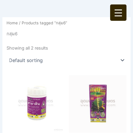
Skip
to
content
Home
/ Products tagged “กลุ่ม6”
กลุ่ม6
Showing all 2 results