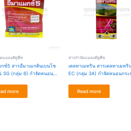
ดแมลงศัตูพืช
สารกำจัดแมลงศัตูพืช
มกซ์5 สารอีมาเมกตินเบนโซ
เดลทาเมทริน สารเดลทาเมทริ
% SG (กลุ่ม 6) กำจัดหนอน
EC (กลุ่ม 3A) กำจัดหนอนกระทู้
 หนอนเจาะคั่ว หนอนใยผัก
ไฟ เพลี้ยอ่อน ขนาด1ลิตร
00กรัม
ead more
Read more