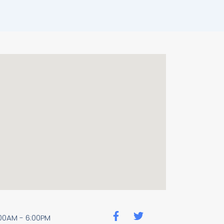
F
T
7:00AM - 6:00PM