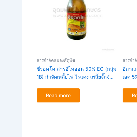
สารกำจัดแมลงศัตูพืช
สารกำจั
ซีรอคโค สารอีไทออน 50% EC (กลุ่ม
อีมาแ
1B) กำจัดเพลี้ยไฟ ไรแดง เพลี้ยจั๊กจั่น
เอต 5
ขนาด1ลิตร
กระทู้
ขนาด1
Read more
R